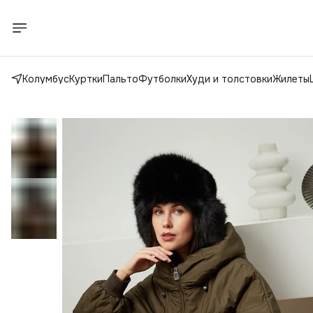
Колумбус
Куртки
Пальто
Футболки
Худи и толстовки
Жилеты