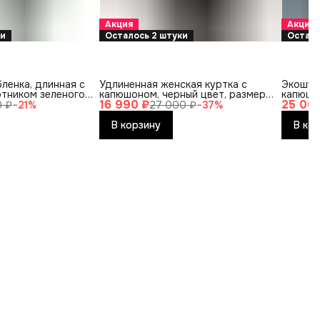
Акция
Акция
ки
Осталось 2 штуки
Остало
ленка, длинная с
Удлиненная женская куртка с
Экошуб
отником зеленого
капюшоном, черный цвет, размер
капюшон
16 990 ₽
25 00
44
размер
0 ₽
−
21
%
27 000 ₽
−
37
%
В корзину
В ко