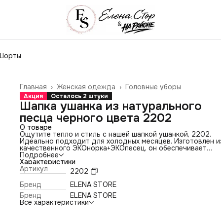
Шорты
Главная
›
Женская одежда
›
Головные уборы
Акция
Осталось 2 штуки
Шапка ушанка из натурального
песца черного цвета 2202
О товаре
Ощутите тепло и стиль с нашей шапкой ушанкой, 2202.
Идеально подходит для холодных месяцев. Изготовлен и
качественного ЭКОнорка+ЭКОпесец, он обеспечивает
исключительный комфорт и долговечность. Наш головно
Подробнее
убор подходит для различных случаев - будь то прогулка
Характеристики
городу или поход на работу. Он универсален и легко
Артикул
2202
сочетается с различными стилями одежды. Будьте увере
своем выборе - этот головной убор не только согреет ва
Бренд
ELENA STORE
холодные дни, но и добавит изюминку в ваш образ
Бренд
ELENA STORE
Все характеристики