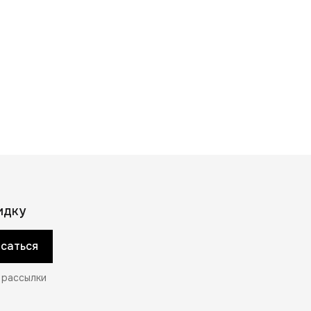
идку
саться
 рассылки