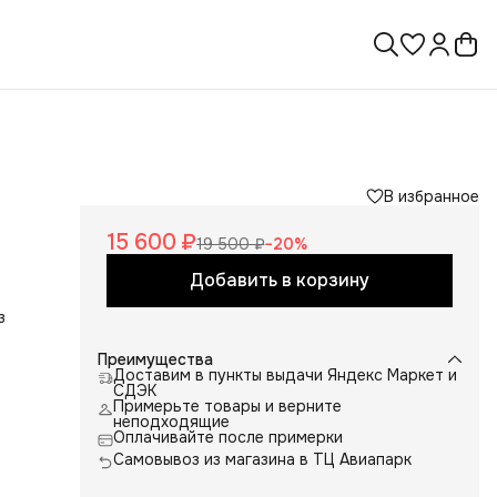
В избранное
15 600 ₽
19 500 ₽
−
20
%
Добавить в корзину
з
й
Преимущества
 по
Доставим в пункты выдачи Яндекс Маркет и
СДЭК
ны в
Примерьте товары и верните
с в
неподходящие
Оплачивайте после примерки
Самовывоз из магазина в ТЦ Авиапарк