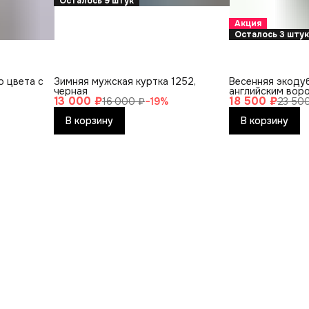
Осталось 9 штук
Акция
Осталось 3 шту
о цвета с
Зимняя мужская куртка 1252,
Весенняя экодуб
черная
английским вор
13 000 ₽
18 500 ₽
цвета
16 000 ₽
−
19
%
23 50
В корзину
В корзину