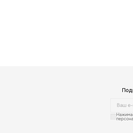
Под
Нажимая
персона