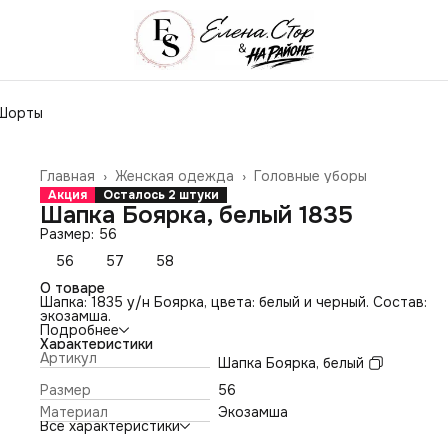
Шорты
Главная
›
Женская одежда
›
Головные уборы
Акция
Осталось 2 штуки
Шапка Боярка, белый 1835
Размер: 56
56
57
58
О товаре
Шапка: 1835 у/н Боярка, цвета: белый и черный. Состав:
экозамша.
Подробнее
Характеристики
Артикул
Шапка Боярка, белый
Размер
56
Материал
Экозамша
Все характеристики