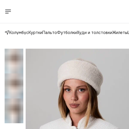
Колумбус
Куртки
Пальто
Футболки
Худи и толстовки
Жилеты