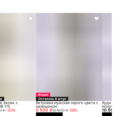
Акция
ки
Осталось 8 штук
, белая, с
Ветровка мужская серого цвета с
Худи TH
38-115
капюшоном
молочн
5 500 ₽
10 500
0 ₽
−
30
%
12 500 ₽
−
56
%