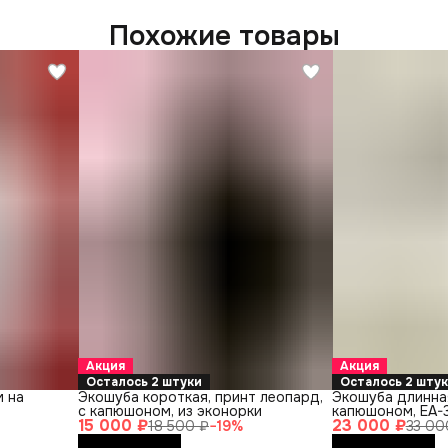
Похожие товары
Акция
Акция
Осталось 2 штуки
Осталось 2 шту
 на
Экошуба короткая, принт леопард,
Экошуба длинная
с капюшоном, из эконорки
капюшоном, EA-
15 000 ₽
23 000 ₽
18 500 ₽
−
19
%
33 00