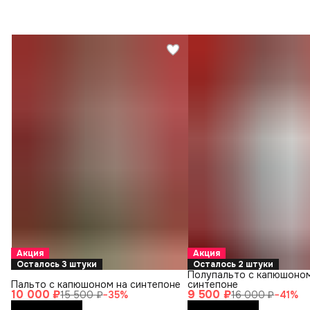
Акция
Акция
Осталось 3 штуки
Осталось 2 штуки
Полупальто с капюшоном
Пальто с капюшоном на синтепоне
синтепоне
10 000 ₽
9 500 ₽
15 500 ₽
−
35
%
16 000 ₽
−
41
%