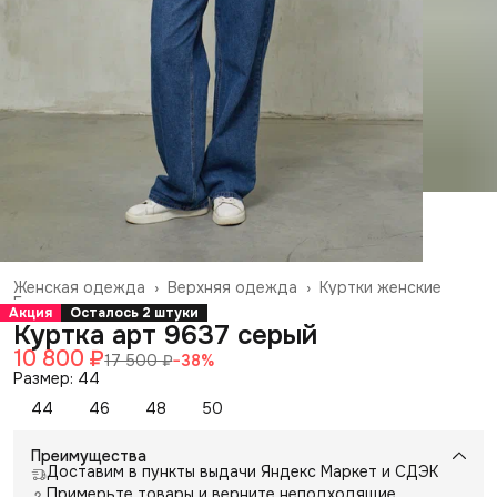
Женская одежда
›
Верхняя одежда
›
Куртки женские
Главная
›
Акция
Осталось 2 штуки
Куртка арт 9637 серый
10 800 ₽
17 500 ₽
−
38
%
Размер: 44
44
46
48
50
Преимущества
Доставим в пункты выдачи Яндекс Маркет и СДЭК
Примерьте товары и верните неподходящие