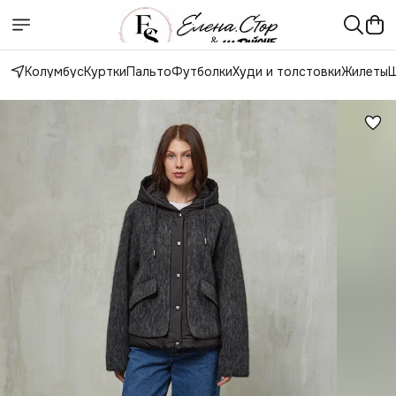
Колумбус
Куртки
Пальто
Футболки
Худи и толстовки
Жилеты