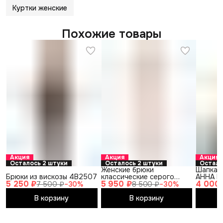
Куртки женские
Похожие товары
Акция
Акция
Акция
Осталось 2 штуки
Осталось 2 штуки
Остало
Женские брюки
Шапка, 
Брюки из вискозы 4B2507
классические серого
АННА E
5 250 ₽
5 950 ₽
4 000
цвета 2211-1
7 500 ₽
−
30
%
8 500 ₽
−
30
%
В корзину
В корзину