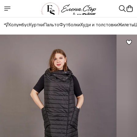
Колумбус
Куртки
Пальто
Футболки
Худи и толстовки
Жилеты