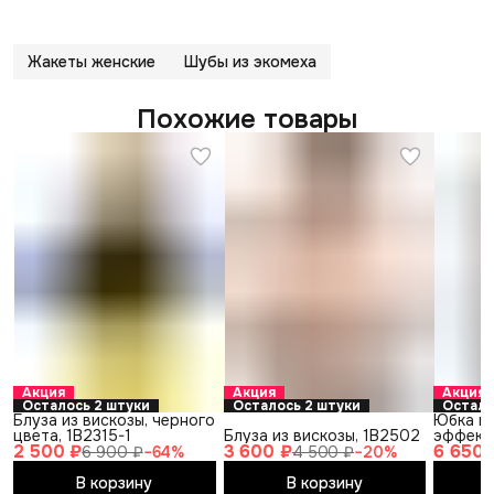
Жакеты женские
Шубы из экомеха
Похожие товары
Акция
Акция
Акция
Осталось 2 штуки
Осталось 2 штуки
Остало
Блуза из вискозы, черного
Юбка из
цвета, 1B2315-1
Блуза из вискозы, 1B2502
эффект
2 500 ₽
3 600 ₽
6 650 
6 900 ₽
−
64
%
4 500 ₽
−
20
%
В корзину
В корзину