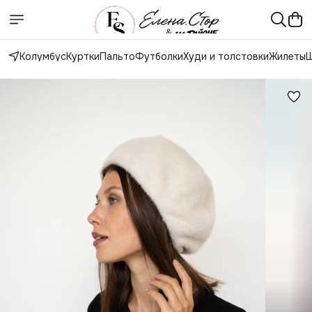
Колумбус
Куртки
Пальто
Футболки
Худи и толстовки
Жилеты