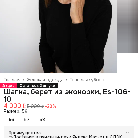
Главная
›
Женская одежда
›
Головные уборы
Акция
Осталось 2 штуки
Шапка, берет из эконорки, Es-106-
10
4 000 ₽
5 000 ₽
−
20
%
Размер: 56
56
57
58
Преимущества
Доставим в пункты выдачи Яндекс Маркет и СДЭК