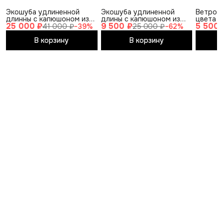
Экошуба удлиненной
Экошуба удлиненной
Ветров
длинны с капюшоном из
длины с капюшоном из
цвета 
25 000 ₽
9 500 ₽
5 500 
эконорки, ES-23-90,
эконорки, ES-715-115
41 000 ₽
−
39
%
25 000 ₽
−
62
%
размер 46
В корзину
В корзину