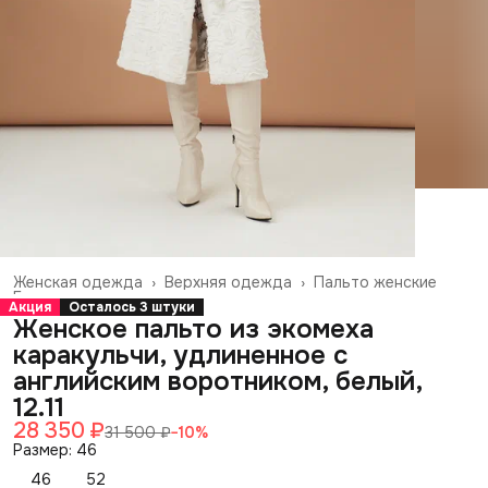
Женская одежда
›
Верхняя одежда
›
Пальто женские
Главная
›
Акция
Осталось 3 штуки
Женское пальто из экомеха
каракульчи, удлиненное с
английским воротником, белый,
12.11
28 350 ₽
31 500 ₽
−
10
%
Размер: 46
46
52