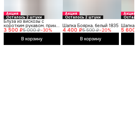
Акция
Акция
Акция
Осталось 2 штуки
Осталось 2 штуки
Остало
Блуза из вискозы с
коротким рукавом, принт
Шапка Боярка, белый 1835
Шапка 
3 500 ₽
4 400 ₽
5 600 
тигр
5 000 ₽
−
30
%
5 500 ₽
−
20
%
В корзину
В корзину