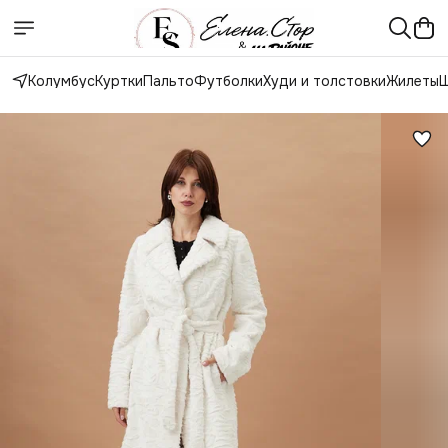
Колумбус
Куртки
Пальто
Футболки
Худи и толстовки
Жилеты