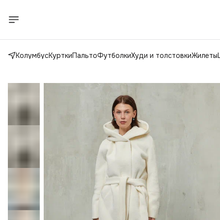
Колумбус
Куртки
Пальто
Футболки
Худи и толстовки
Жилеты