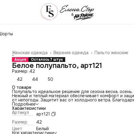
Шорты
Женская одежда
›
Верхняя одежда
›
Пальто женские
Главная
›
Акция
Осталось 7 штук
Белое полупальто, арт121
Размер: 42
42
44
50
О товаре
Полупальто идеальное решение для сезона весна, осень.
Нежный и теплый материал обеспечивает комфорт и защ
от непогоды. Защитит вас от холодного ветра. Благодар
своей длине оно идеально подходит как для повседневн
Подробнее
прогулок, так и для активного отдыха. Белый цвет и фасо
Характеристики
свободного кроя придают этой куртке стильный и модны
Артикул
арт121
вид. Внутренний утеплитель обеспечивает дополнительн
комфорт и сохранение тепла
Размер
42
Цвет
Белый
Все характеристики