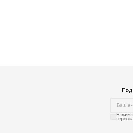
Под
Нажимая
персона