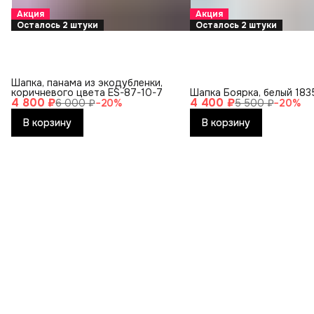
Акция
Акция
Осталось 2 штуки
Осталось 2 штуки
Шапка, панама из экодубленки,
коричневого цвета ES-87-10-7
Шапка Боярка, белый 183
4 800 ₽
4 400 ₽
6 000 ₽
−
20
%
5 500 ₽
−
20
%
В корзину
В корзину