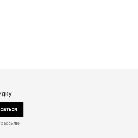
идку
саться
 рассылки