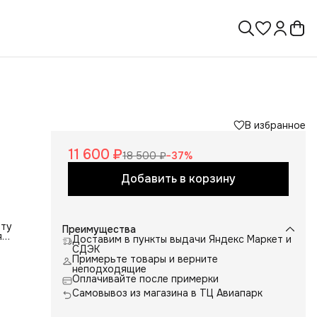
В избранное
11 600 ₽
18 500 ₽
−
37
%
Добавить в корзину
иту
Преимущества
я
Доставим в пункты выдачи Яндекс Маркет и
ых
СДЭК
н
Примерьте товары и верните
й
неподходящие
ый
Оплачивайте после примерки
Самовывоз из магазина в ТЦ Авиапарк