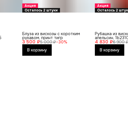
Акция
Акция
Осталось 2 штуки
Осталось 2 шту
Блуза из вискозы с коротким
Рубашка из виск
5
рукавом, принт тигр
апельсин, 1b231
3 500 ₽
4 830 ₽
5 000 ₽
−
30
%
6 900 
В корзину
В корзину