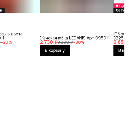
Акция
ки
Остало
озы в цвете
Юбка и
0-1
Женская юбка LEDANIS Арт 095011
3B2502
2 730 ₽
6 650 
₽
−
30
%
3 900 ₽
−
30
%
В корзину
В ко