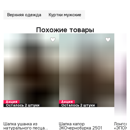
Верхняя одежда
Куртки мужские
Похожие товары
Акция
Акция
Осталось 2 штуки
Осталось 2 штуки
Шапка ушанка из
Шапка капор
Лонгсли
натурального песца
ЭКОчернобурка 2501
«ЭПОХА