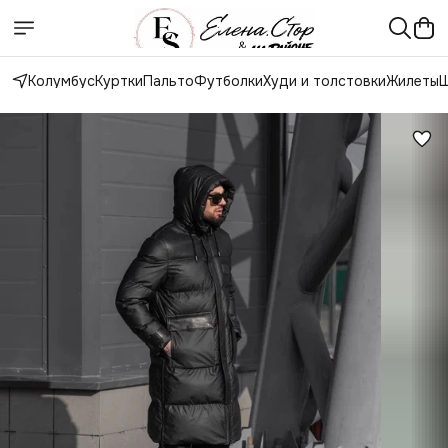
Колумбус
Куртки
Пальто
Футболки
Худи и толстовки
Жилеты