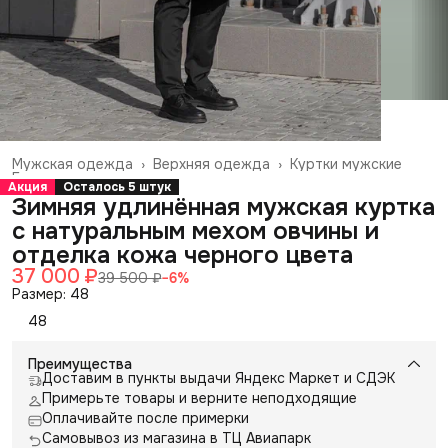
Мужская одежда
›
Верхняя одежда
›
Куртки мужские
Главная
›
Акция
Осталось 5 штук
Зимняя удлинённая мужская куртка
с натуральным мехом овчины и
отделка кожа черного цвета
37 000 ₽
39 500 ₽
−
6
%
Размер: 48
48
Преимущества
Доставим в пункты выдачи Яндекс Маркет и СДЭК
Примерьте товары и верните неподходящие
Оплачивайте после примерки
Самовывоз из магазина в ТЦ Авиапарк