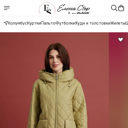
Колумбус
Куртки
Пальто
Футболки
Худи и толстовки
Жилеты