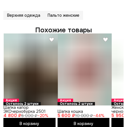
Верхняя одежда
Пальто женские
Похожие товары
Акция
Акция
Акция
Осталось 2 штуки
Осталось 2 штуки
Остало
Шапка капор
Женски
ЭКОчернобурка 2501
Шапка кошка
черного
4 800 ₽
5 600 ₽
5 950 
6 000 ₽
−
20
%
10 000 ₽
−
44
%
В корзину
В корзину