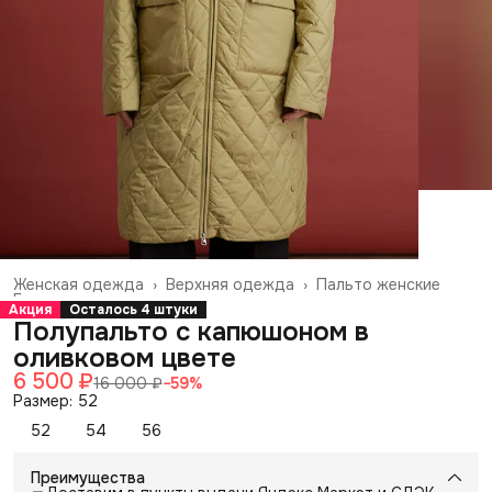
Женская одежда
›
Верхняя одежда
›
Пальто женские
Главная
›
Акция
Осталось 4 штуки
Полупальто с капюшоном в
оливковом цвете
6 500 ₽
16 000 ₽
−
59
%
Размер: 52
52
54
56
Преимущества