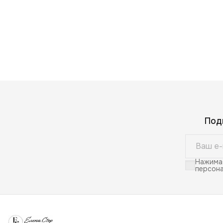
Под
Нажимая
персона