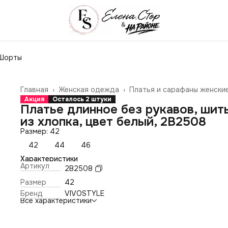
Шорты
Главная
›
Женская одежда
›
Платья и сарафаны женски
Акция
Осталось 2 штуки
Платье длинное без рукавов, шит
из хлопка, цвет белый, 2В2508
Размер: 42
42
44
46
Характеристики
Артикул
2В2508
Размер
42
Бренд
VIVOSTYLE
Все характеристики