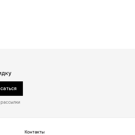
идку
саться
 рассылки
Контакты