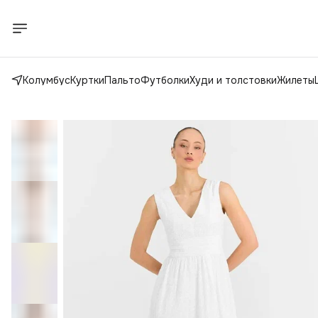
Колумбус
Куртки
Пальто
Футболки
Худи и толстовки
Жилеты