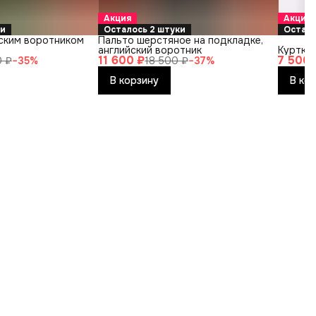
Акция
Акция
ки
Осталось 2 штуки
Остало
йским воротником
Пальто шерстяное на подкладке,
английский воротник
Куртка
11 600 ₽
7 500 
0 ₽
−
35
%
18 500 ₽
−
37
%
В корзину
В ко