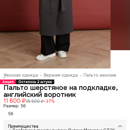
Женская одежда
›
Верхняя одежда
›
Пальто женские
Главная
›
Акция
Осталось 2 штуки
Пальто шерстяное на подкладке,
английский воротник
11 600 ₽
18 500 ₽
−
37
%
Размер: 56
56
Преимущества