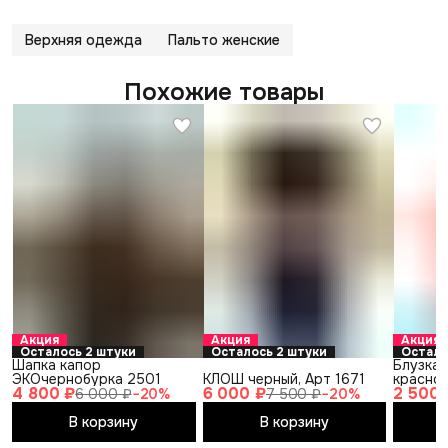
Верхняя одежда
Пальто женские
Похожие товары
Акция
Акция
Акция
Осталось 2 штуки
Осталось 2 штуки
Остало
Шапка капор
Блузка 
ЭКОчернобурка 2501
КЛОШ черный, Арт 1671
красног
4 800 ₽
6 000 ₽
2 500 
6 000 ₽
−
20
%
7 500 ₽
−
20
%
В корзину
В корзину