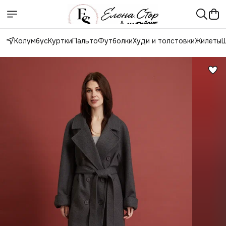
Колумбус
Куртки
Пальто
Футболки
Худи и толстовки
Жилеты