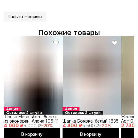
Пальто женские
Похожие товары
Акция
Акция
Осталось 2 штуки
Осталось 2 штуки
Шапка Elena store, берет
Женска
из эконорки, Алена 105-11
Шапка Боярка, белый 1835
Арт 09
4 000 ₽
4 400 ₽
2 730 
5 000 ₽
−
20
%
5 500 ₽
−
20
%
В корзину
В корзину