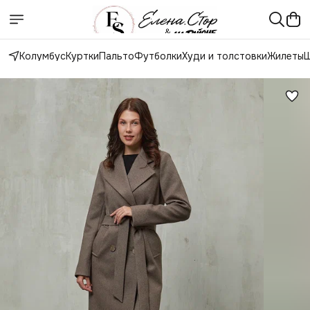
Колумбус
Куртки
Пальто
Футболки
Худи и толстовки
Жилеты