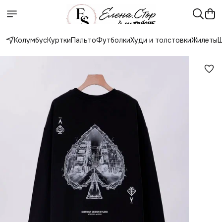
Колумбус
Куртки
Пальто
Футболки
Худи и толстовки
Жилеты