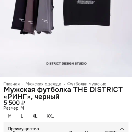
Главная
›
Мужская одежда
›
Футболки мужские
Мужская футболка THE DISTRICT
«РИНГ», черный
5 500 ₽
Размер: M
M
L
XL
XXL
Преимущества