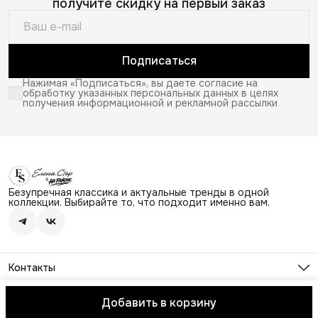
получите скидку на первый заказ
Подписаться
Нажимая «Подписаться», вы даете согласие на
обработку указанных персональных данных в целях
получения информационной и рекламной рассылки
Безупречная классика и актуальные тренды в одной
коллекции. Выбирайте то, что подходит именно вам.
Контакты
Адрес
г. Москва, Ходынский бульвар 4, ТЦ Авиапарк, этаж 2,
Добавить в корзину
© Elena Store
О магазине
Доставка
Правила возврата
Политика
напротив магазина Лайм
Телефон