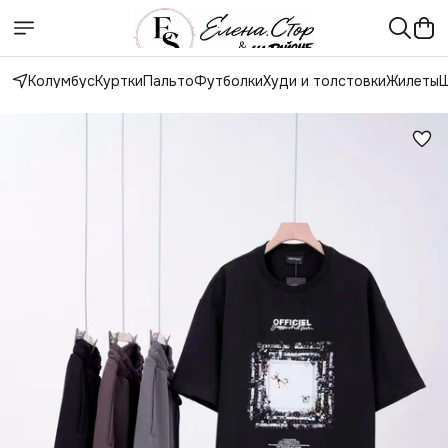
Колумбус
Куртки
Пальто
Футболки
Худи и толстовки
Жилеты