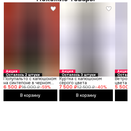
Акция
Акция
Акция
Осталось 2 штуки
Осталось 3 штуки
Остало
Полупальто с капюшоном
Куртка с капюшоном
Ветров
на синтепоне в черном
серого цвета
цвета 
6 500 ₽
7 500 ₽
5 500 
цвете
16 000 ₽
−
59
%
12 500 ₽
−
40
%
В корзину
В корзину