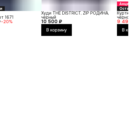
Акция
ки
Остало
Худи THE DISTRICT, ZIP РОДИНА,
Куртка
рт 1671
черный
черног
10 500 ₽
9 490
₽
−
20
%
В корзину
В ко