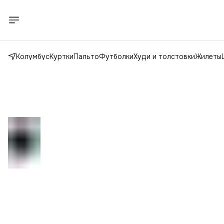
Колумбус
Куртки
Пальто
Футболки
Худи и толстовки
Жилеты