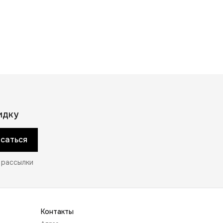
идку
саться
 рассылки
Контакты