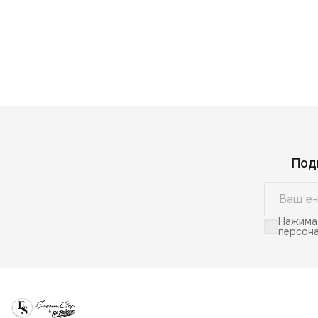
Под
Нажимая
персона