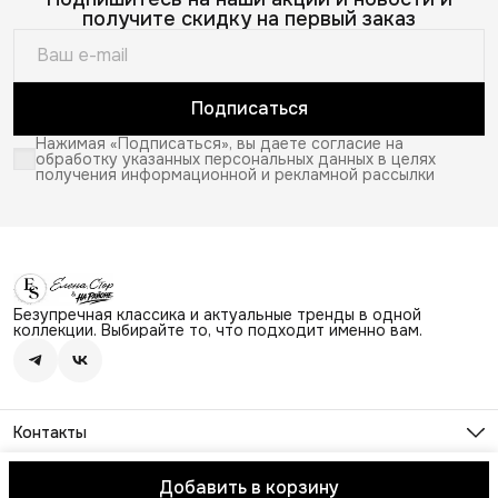
получите скидку на первый заказ
Подписаться
Нажимая «Подписаться», вы даете согласие на
обработку указанных персональных данных в целях
получения информационной и рекламной рассылки
Безупречная классика и актуальные тренды в одной
коллекции. Выбирайте то, что подходит именно вам.
Контакты
Адрес
г. Москва, Ходынский бульвар 4, ТЦ Авиапарк, этаж 2,
Добавить в корзину
© Elena Store
О магазине
Доставка
Правила возврата
Политика
напротив магазина Лайм