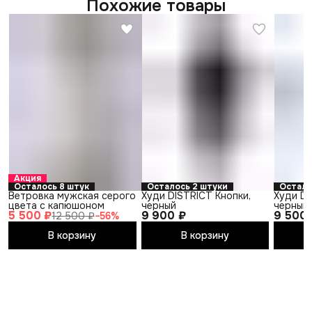
Похожие товары
Акция
Осталось 8 штук
Осталось 2 штуки
Остала
Ветровка мужская серого
Худи DISTRICT Кнопки,
Худи DI
цвета с капюшоном
черный
черный
5 500 ₽
9 900 ₽
9 500 
12 500 ₽
−
56
%
В корзину
В корзину