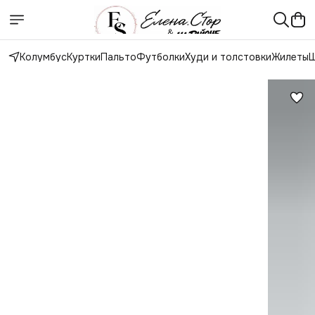
Колумбус
Куртки
Пальто
Футболки
Худи и толстовки
Жилеты