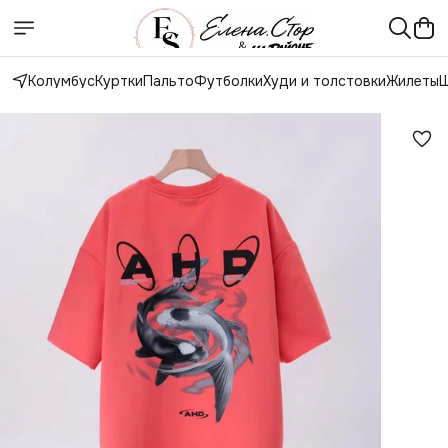
Колумбус
Куртки
Пальто
Футболки
Худи и толстовки
Жилеты