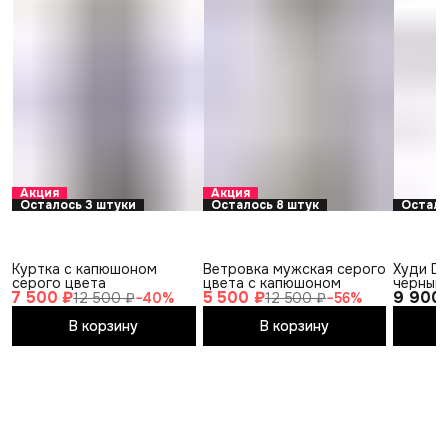
Акция
Акция
Осталось 3 штуки
Осталось 8 штук
Остало
Куртка с капюшоном
Ветровка мужская серого
Худи DI
серого цвета
цвета с капюшоном
черный
7 500 ₽
5 500 ₽
9 900
12 500 ₽
−
40
%
12 500 ₽
−
56
%
В корзину
В корзину