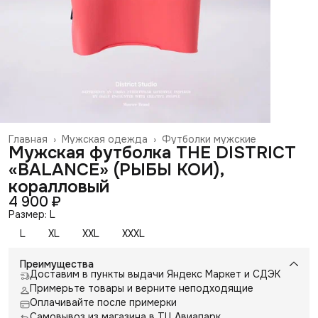
Главная
›
Мужская одежда
›
Футболки мужские
Мужская футболка THE DISTRICT
«BALANCE» (РЫБЫ КОИ),
коралловый
4 900 ₽
Размер: L
L
XL
XXL
XXXL
Преимущества
Доставим в пункты выдачи Яндекс Маркет и СДЭК
Примерьте товары и верните неподходящие
Оплачивайте после примерки
Самовывоз из магазина в ТЦ Авиапарк