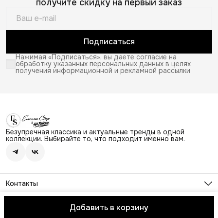
получите скидку на первый заказ
Подписаться
Нажимая «Подписаться», вы даете согласие на
обработку указанных персональных данных в целях
получения информационной и рекламной рассылки
Безупречная классика и актуальные тренды в одной
коллекции. Выбирайте то, что подходит именно вам.
Контакты
Адрес
г. Москва, Ходынский бульвар 4, ТЦ Авиапарк, этаж 2,
Добавить в корзину
© Elena Store
О магазине
Доставка
Правила возврата
Политика
напротив магазина Лайм
Телефон