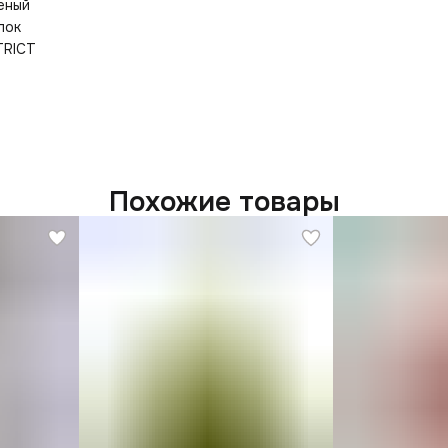
еный
пок
TRICT
Похожие товары