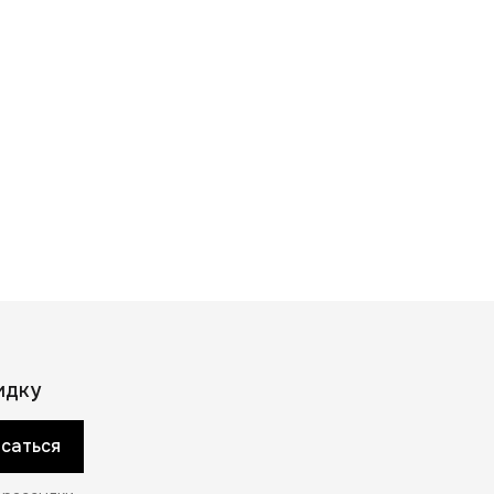
идку
саться