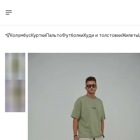
Колумбус
Куртки
Пальто
Футболки
Худи и толстовки
Жилеты