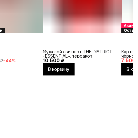
Акция
ки
Остало
Мужской свитшот THE DISTRICT
Куртка
«ESSENTIAL», терракот
черног
10 500 ₽
7 500 
 ₽
−
44
%
В корзину
В ко