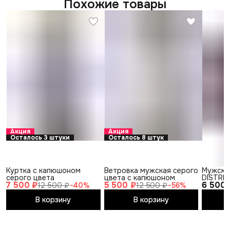
Похожие товары
Акция
Акция
Осталось 3 штуки
Осталось 8 штук
Куртка с капюшоном
Ветровка мужская серого
Мужски
серого цвета
цвета с капюшоном
DISTRI
7 500 ₽
5 500 ₽
6 500 
черный
12 500 ₽
−
40
%
12 500 ₽
−
56
%
В корзину
В корзину