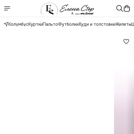
Колумбус
Куртки
Пальто
Футболки
Худи и толстовки
Жилеты