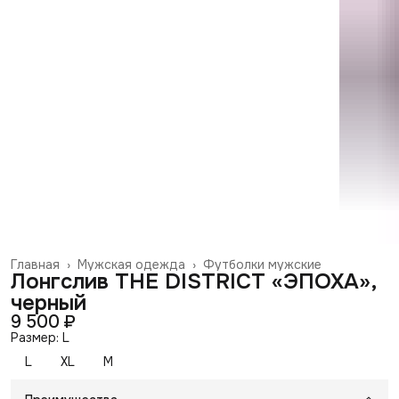
Главная
›
Мужская одежда
›
Футболки мужские
Лонгслив THE DISTRICT «ЭПОХА»,
черный
9 500 ₽
Размер: L
L
XL
М