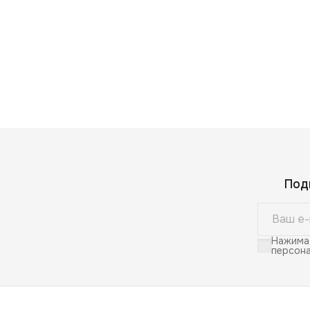
Под
Нажимая
персона