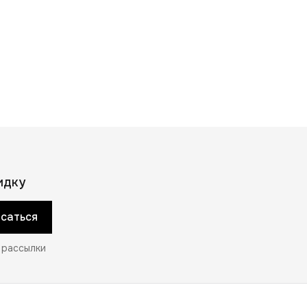
идку
саться
 рассылки