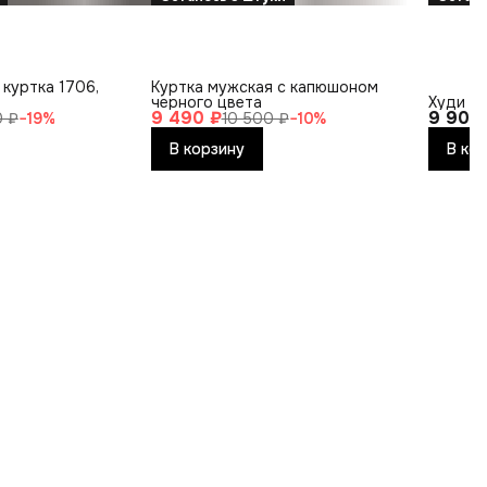
куртка 1706,
Куртка мужская с капюшоном
черного цвета
Худи DI
9 490 ₽
9 900
0 ₽
−
19
%
10 500 ₽
−
10
%
В корзину
В ко