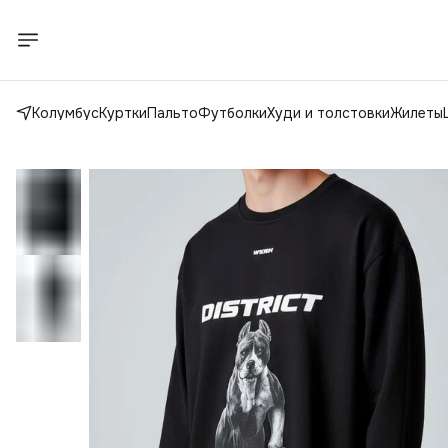
Колумбус
Куртки
Пальто
Футболки
Худи и толстовки
Жилеты