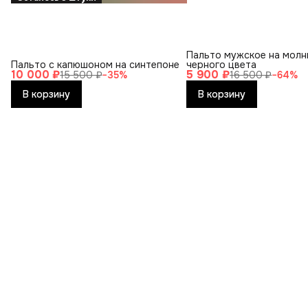
Пальто мужское на молн
Пальто с капюшоном на синтепоне
черного цвета
10 000 ₽
5 900 ₽
15 500 ₽
−
35
%
16 500 ₽
−
64
%
В корзину
В корзину