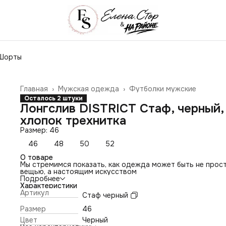
Шорты
Главная
›
Мужская одежда
›
Футболки мужские
Осталось 2 штуки
Лонгслив DISTRICT Стаф, черный,
хлопок трехнитка
Размер: 46
46
48
50
52
О товаре
Мы стремимся показать, как одежда может быть не прос
вещью, а настоящим искусством
Подробнее
Характеристики
Артикул
Стаф черный
Размер
46
Цвет
Черный