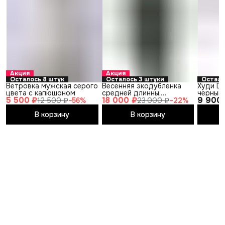
Акция
Акция
Осталось 8 штук
Осталось 3 штуки
Остало
Ветровка мужская серого
Весенняя экодубленка
Худи DI
цвета с капюшоном
средней длинны,
черный
5 500 ₽
18 000 ₽
9 900
воротник, зеленого цвета
12 500 ₽
−
56
%
23 000 ₽
−
22
%
В корзину
В корзину