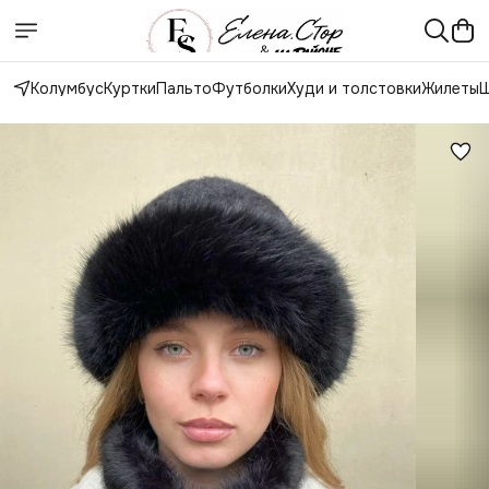
Колумбус
Куртки
Пальто
Футболки
Худи и толстовки
Жилеты