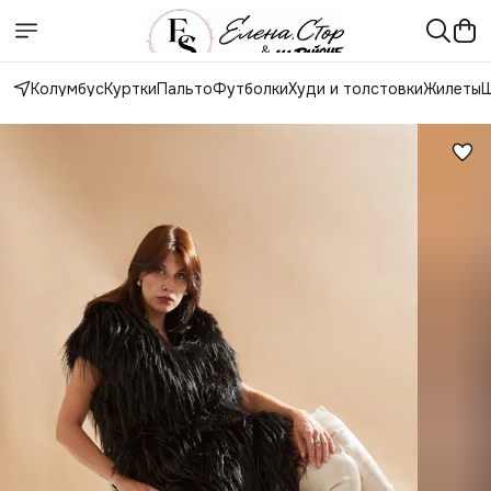
Колумбус
Куртки
Пальто
Футболки
Худи и толстовки
Жилеты