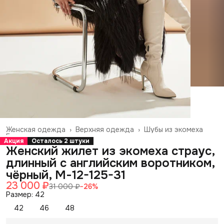
Женская одежда
›
Верхняя одежда
›
Шубы из экомеха
Главная
›
Акция
Осталось 2 штуки
Женский жилет из экомеха страус,
длинный с английским воротником,
чёрный, М-12-125-31
23 000 ₽
31 000 ₽
−
26
%
Размер: 42
42
46
48