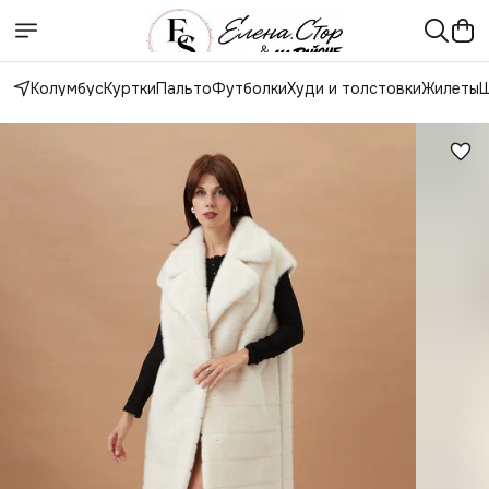
Колумбус
Куртки
Пальто
Футболки
Худи и толстовки
Жилеты