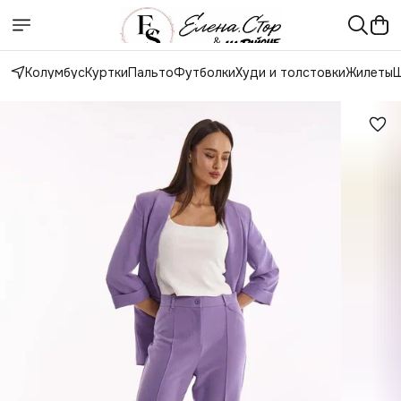
Колумбус
Куртки
Пальто
Футболки
Худи и толстовки
Жилеты