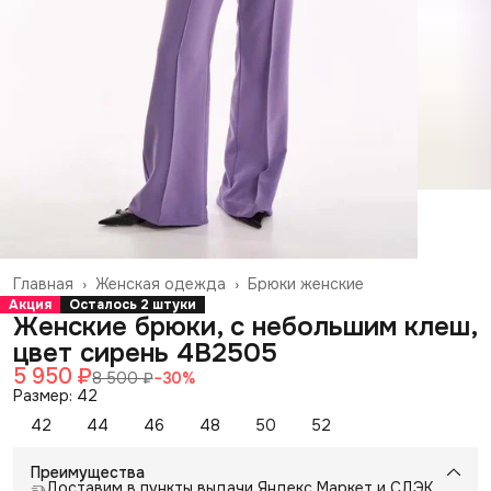
Главная
›
Женская одежда
›
Брюки женские
Акция
Осталось 2 штуки
Женские брюки, с небольшим клеш,
цвет сирень 4B2505
5 950 ₽
8 500 ₽
−
30
%
Размер: 42
42
44
46
48
50
52
Преимущества
Доставим в пункты выдачи Яндекс Маркет и СДЭК