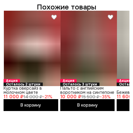
Похожие товары
Акция
Акция
Акция
Осталось 2 штуки
Осталось 3 штуки
Остало
Куртка оверсайз в
Пальто с английским
молочном цвете
воротником на синтепоне
Бежевый
11 000 ₽
10 000 ₽
11 600
14 000 ₽
−
21
%
15 500 ₽
−
35
%
В корзину
В корзину