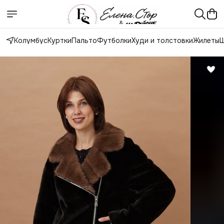
Колумбус
Куртки
Пальто
Футболки
Худи и толстовки
Жилеты