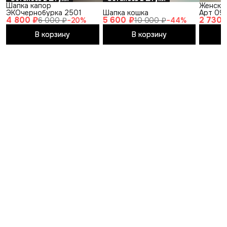
Шапка капор
Женска
ЭКОчернобурка 2501
Шапка кошка
Арт 09
4 800 ₽
5 600 ₽
2 730 
6 000 ₽
−
20
%
10 000 ₽
−
44
%
В корзину
В корзину