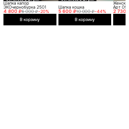
Шапка капор
Женска
ЭКОчернобурка 2501
Шапка кошка
Арт 09
4 800 ₽
5 600 ₽
2 730 
6 000 ₽
−
20
%
10 000 ₽
−
44
%
В корзину
В корзину