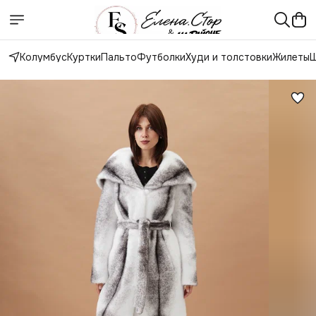
Колумбус
Куртки
Пальто
Футболки
Худи и толстовки
Жилеты