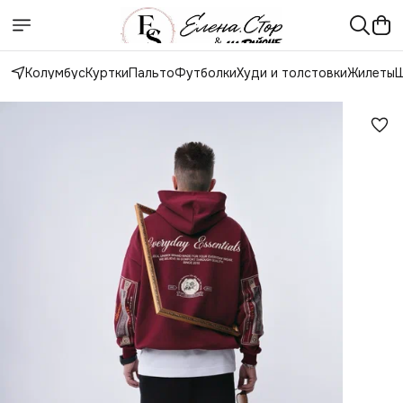
Колумбус
Куртки
Пальто
Футболки
Худи и толстовки
Жилеты