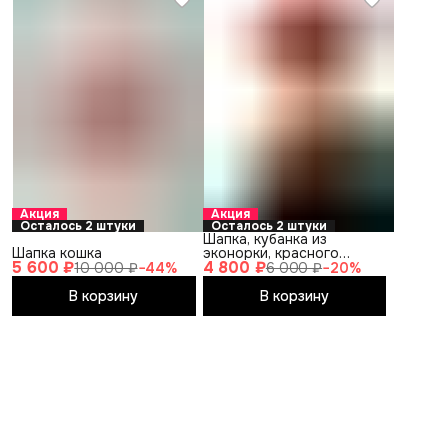
Акция
Акция
Осталось 2 штуки
Осталось 2 штуки
Шапка, кубанка из
Шапка кошка
эконорки, красного
5 600 ₽
4 800 ₽
цвета, ES-1508-20
10 000 ₽
−
44
%
6 000 ₽
−
20
%
В корзину
В корзину