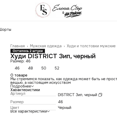
Шорты
Главная
›
Мужская одежда
›
Худи и толстовки мужские
Осталось 2 штуки
Худи DISTRICT Зип, черный
Размер: 46
46
48
50
52
О товаре
Мы стремимся показать, как одежда может быть не прос
вещью, а настоящим искусством
Подробнее
Характеристики
Артикул
DISTRICT Зип, черный
Размер
46
Цвет
Черный
Все характеристики