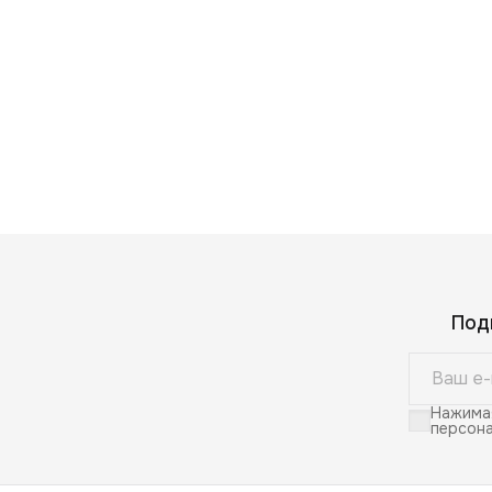
Под
Нажимая
персона