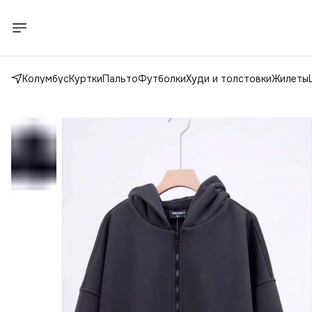
Колумбус
Куртки
Пальто
Футболки
Худи и толстовки
Жилеты