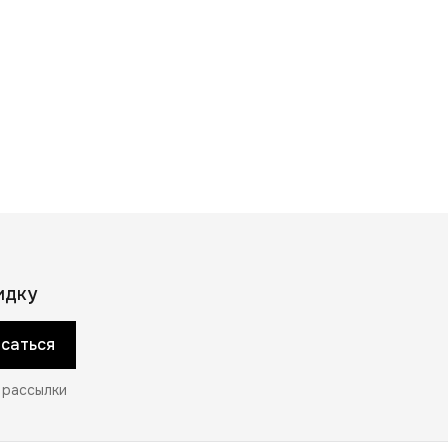
идку
саться
 рассылки