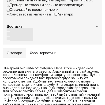
Доставим в пункты выдачи Яндекс Маркет и СДЭК
Примерьте товары и верните неподходящие
Оплачивайте после примерки
Самовывоз из магазина в ТЦ Авиапарк
Доставка
О товаре
Характеристики
Шикарная экошуба от фабрики Elena store – идеальное
решение для зимнего сезона. Изысканный и теплый экомех
сова обеспечивает комфорт и защиту от непогоды. Шуба с
воротником придают вам превосходную защиту от
холодного ветра. Удобные застежки крючки позволят с
легкостью надеть и снять шубу. Благодаря длинной длине
она идеально подходит как для городских прогулок, так и
для особых светло серый цвет и элегантный фасон
приталенного кроя придают этой шубе стильный и модный
вид. Внутренний подклад обеспечивает дополнительный
комфорт и сохранение тепла. Шуба Es-27-120 отличный
выбор для модных и стильных женщин, которые ценят