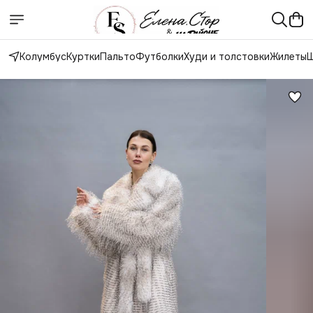
Колумбус
Куртки
Пальто
Футболки
Худи и толстовки
Жилеты