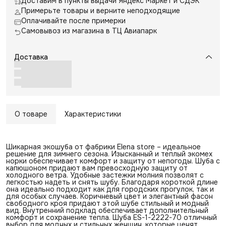
Доставим в пункты выдачи Яндекс Маркет и СДЭК
Примерьте товары и верните неподходящие
Оплачивайте после примерки
Самовывоз из магазина в ТЦ Авиапарк
Доставка
О товаре
Характеристики
Шикарная экошуба от фабрики Elena store – идеальное
решение для зимнего сезона. Изысканный и теплый экомех
норки обеспечивает комфорт и защиту от непогоды. Шуба с
капюшоном придают вам превосходную защиту от
холодного ветра. Удобные застежки молния позволят с
легкостью надеть и снять шубу. Благодаря короткой длине
она идеально подходит как для городских прогулок, так и
для особых случаев. Коричневый цвет и элегантный фасон
свободного кроя придают этой шубе стильный и модный
вид. Внутренний подклад обеспечивает дополнительный
комфорт и сохранение тепла. Шуба ES-1-2222-70 отличный
выбор для модных и стильных женщин, которые ценят