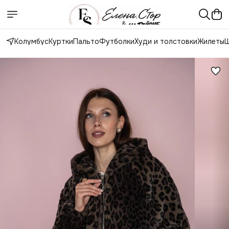
Колумбус
Куртки
Пальто
Футболки
Худи и толстовки
Жилеты