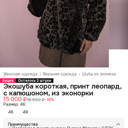
Женская одежда
›
Верхняя одежда
›
Шубы из экомеха
Главная
›
Акция
Осталось 2 штуки
Экошуба короткая, принт леопард,
с капюшоном, из эконорки
15 000 ₽
18 500 ₽
−
19
%
Размер: 46
46
48
Преимущества