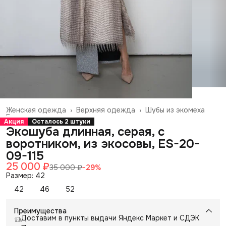
Женская одежда
›
Верхняя одежда
›
Шубы из экомеха
Главная
›
Акция
Осталось 2 штуки
Экошуба длинная, серая, с
воротником, из экосовы, ES-20-
09-115
25 000 ₽
35 000 ₽
−
29
%
Размер: 42
42
46
52
Преимущества
Доставим в пункты выдачи Яндекс Маркет и СДЭК