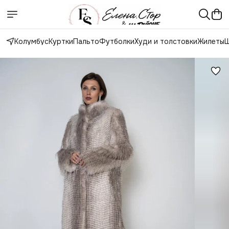
Колумбус
Куртки
Пальто
Футболки
Худи и толстовки
Жилеты