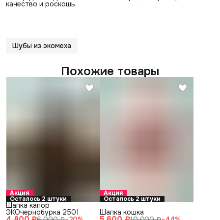
качество и роскошь
Шубы из экомеха
Похожие товары
Акция
Акция
Осталось 2 штуки
Осталось 2 штуки
Шапка капор
ЭКОчернобурка 2501
Шапка кошка
4 800 ₽
5 600 ₽
6 000 ₽
−
20
%
10 000 ₽
−
44
%