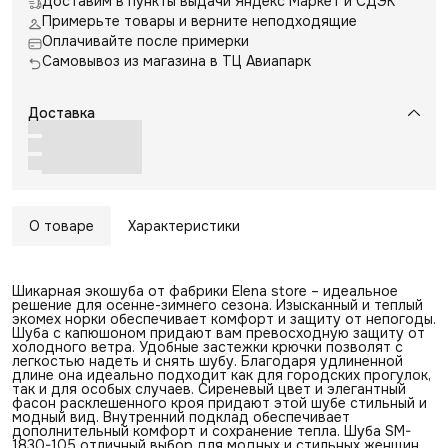
Доставим в пункты выдачи Яндекс Маркет и СДЭК
Примерьте товары и верните неподходящие
Оплачивайте после примерки
Самовывоз из магазина в ТЦ Авиапарк
Доставка
О товаре
Характеристики
Шикарная экошуба от фабрики Elena store – идеальное
решение для осенне-зимнего сезона. Изысканный и теплый
экомех норки обеспечивает комфорт и защиту от непогоды.
Шуба с капюшоном придают вам превосходную защиту от
холодного ветра. Удобные застежки крючки позволят с
легкостью надеть и снять шубу. Благодаря удлиненной
длине она идеально подходит как для городских прогулок,
так и для особых случаев. Сиреневый цвет и элегантный
фасон расклешенного кроя придают этой шубе стильный и
модный вид. Внутренний подклад обеспечивает
дополнительный комфорт и сохранение тепла. Шуба SM-
1830-105 отличный выбор для модных и стильных женщин,