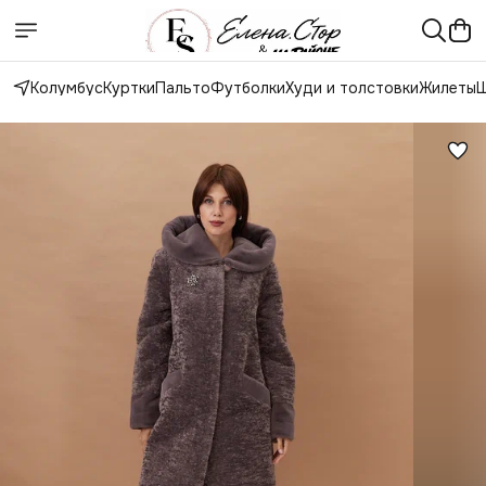
Колумбус
Куртки
Пальто
Футболки
Худи и толстовки
Жилеты