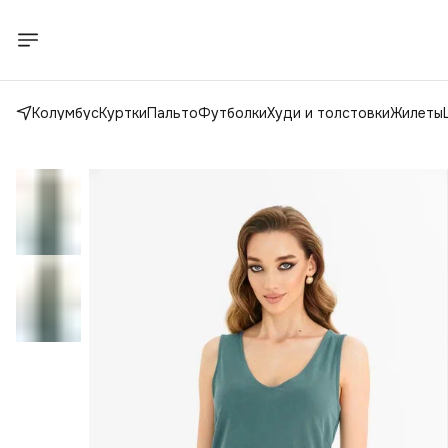
Колумбус
Куртки
Пальто
Футболки
Худи и толстовки
Жилеты