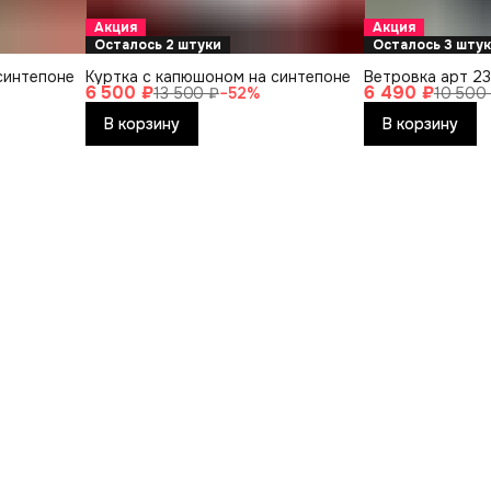
Акция
Акция
Осталось 2 штуки
Осталось 3 шту
синтепоне
Куртка с капюшоном на синтепоне
Ветровка арт 23
6 500 ₽
6 490 ₽
13 500 ₽
−
52
%
10 500
В корзину
В корзину