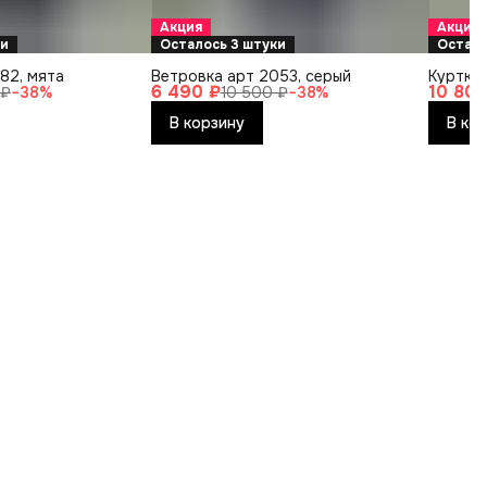
Акция
Акция
ки
Осталось 3 штуки
Остало
82, мята
Ветровка арт 2053, серый
Куртка 
6 490 ₽
10 800
 ₽
−
38
%
10 500 ₽
−
38
%
В корзину
В ко