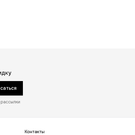
идку
саться
 рассылки
Контакты