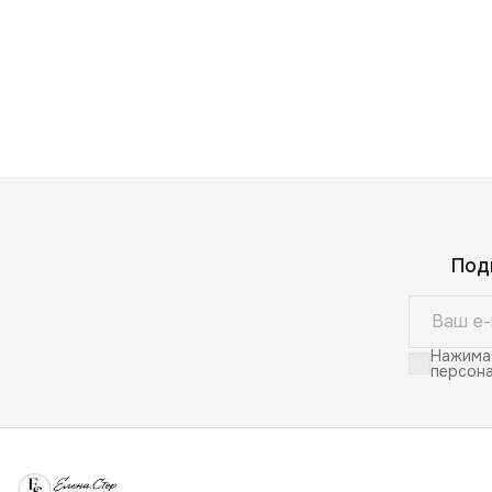
Под
Нажимая
персона