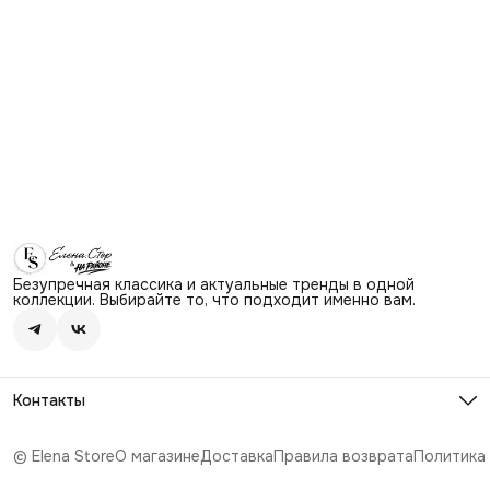
Безупречная классика и актуальные тренды в одной
коллекции. Выбирайте то, что подходит именно вам.
Контакты
Адрес
г. Москва, Ходынский бульвар 4, ТЦ Авиапарк, этаж 2,
© Elena Store
О магазине
Доставка
Правила возврата
Политика
напротив магазина Лайм
Телефон
8 (925) 059-75-78